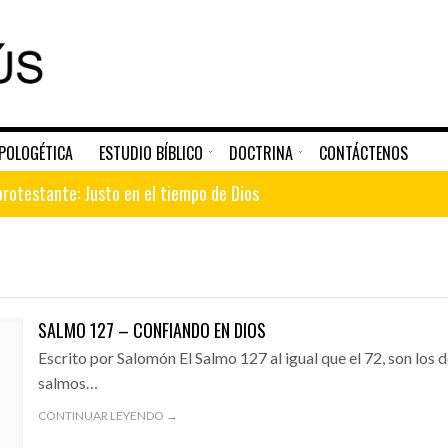
POLOGÉTICA
ESTUDIO BÍBLICO
DOCTRINA
CONTÁCTENOS
A 500 AÑOS DE LA REFORMA PROTESTANTE: JUSTO EN EL TIEMPO DE DIOS
rotestante: Justo en el tiempo de Dios
ael
APOLOGÉTICA
DESTACADO
ESTUDIO BÍBLICO
debe orar a la Virgen María
cía a Dios
SALMO 127 – CONFIANDO EN DIOS
Escrito por Salomón El Salmo 127 al igual que el 72, son los 
cismo no es la misma de La Biblia
salmos…
SRAEL
RAZONES POR LAS QUE NO SE DEBE ORAR A LA
LA GENERACIÓN QU
VIRGEN MARÍA
én, lejos del árbol de la vida
CONTINUAR LEYENDO →