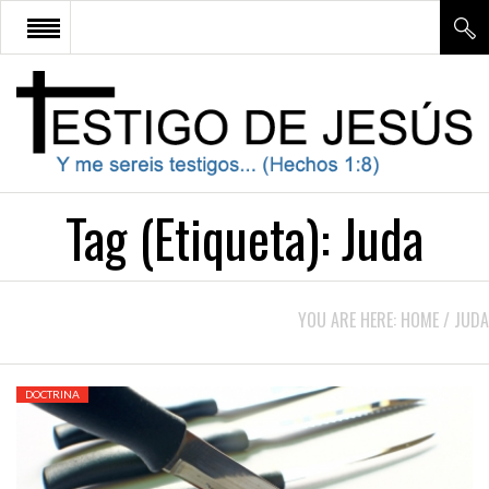
¿QUE SIGNIFICA SER TESTIGO
DE JESÚS?
APOLOGÉTICA
Tag (Etiqueta):
Juda
ESTUDIO BÍBLICO
DOCTRINA
YOU ARE HERE:
HOME
/
JUDA
CONTÁCTENOS
DOCTRINA