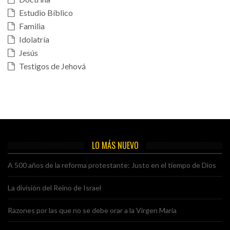
Estudio Bíblico
Familia
Idolatría
Jesús
Testigos de Jehová
LO MÁS NUEVO
A 500 años de la reforma protestante: Justo en el tiempo de Dios
La división del Reino de Israel
Razones por las que no se debe orar a la Virgen María