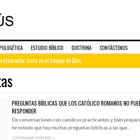
POLOGÉTICA
ESTUDIO BÍBLICO
DOCTRINA
CONTÁCTENOS
A 500 AÑOS DE LA REFORMA PROTESTANTE: JUSTO EN EL TIEMPO DE DIOS
rotestante: Justo en el tiempo de Dios
tas
ael
APOLOGÉTICA
DESTACADO
ESTUDIO BÍBLICO
debe orar a la Virgen María
cía a Dios
PREGUNTAS BÍBLICAS QUE LOS CATÓLICO ROMANOS NO PUE
RESPONDER
cismo no es la misma de La Biblia
De conversaciones con católicos practicantes y bien prepar
SRAEL
RAZONES POR LAS QUE NO SE DEBE ORAR A LA
LA GENERACIÓN QU
VIRGEN MARÍA
he notado que hay muchas preguntas bíblicas a las que…
én, lejos del árbol de la vida
CONTINUAR LEYENDO →