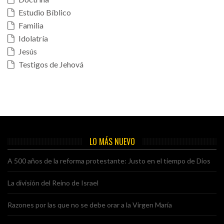
Estudio Bíblico
Familia
Idolatría
Jesús
Testigos de Jehová
LO MÁS NUEVO
A 500 años de la reforma protestante: Justo en el tiempo de Dios
La división del Reino de Israel
Razones por las que no se debe orar a la Virgen María