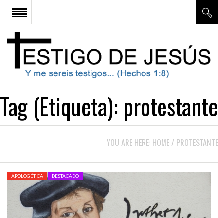
¿QUE SIGNIFICA SER TESTIGO
DE JESÚS?
APOLOGÉTICA
Tag (Etiqueta):
protestante
ESTUDIO BÍBLICO
DOCTRINA
YOU ARE HERE:
HOME
/
PROTESTANTE
CONTÁCTENOS
APOLOGÉTICA
DESTACADO