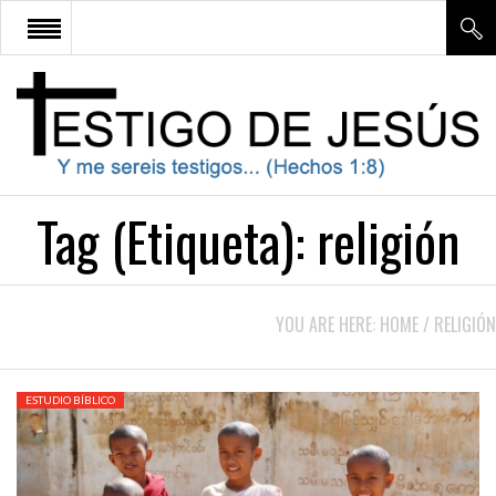
¿QUE SIGNIFICA SER TESTIGO
DE JESÚS?
APOLOGÉTICA
Tag (Etiqueta):
religión
ESTUDIO BÍBLICO
DOCTRINA
YOU ARE HERE:
HOME
/
RELIGIÓN
CONTÁCTENOS
ESTUDIO BÍBLICO