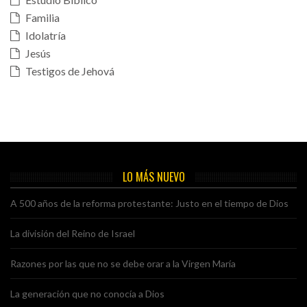
Familia
Idolatría
Jesús
Testigos de Jehová
LO MÁS NUEVO
A 500 años de la reforma protestante: Justo en el tiempo de Dios
La división del Reino de Israel
Razones por las que no se debe orar a la Virgen María
La generación que no conocía a Dios