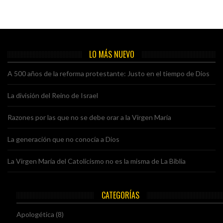
LO MÁS NUEVO
A 500 años de la reforma protestante: Justo en el tiempo de Dios
La división del Reino de Israel
Razones por las que no se debe orar a la Virgen María
La generación que no conocía a Dios
La Virgen María del Catolicismo no es la misma de La Biblia
CATEGORÍAS
Apologética
(8)