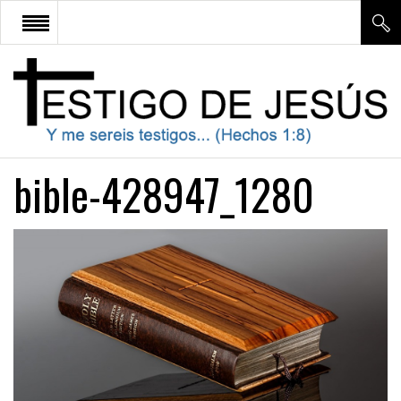
¿QUE SIGNIFICA SER TESTIGO
DE JESÚS?
APOLOGÉTICA
bible-428947_1280
ESTUDIO BÍBLICO
DOCTRINA
CONTÁCTENOS