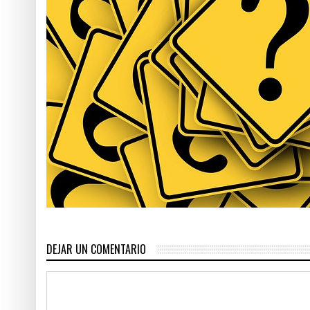
Otra noche más con las ra
¿Quien es Jesús para uste
Testigos de Jehová, ¿es Je
Salmo 127 – Confiando en 
DEJAR UN COMENTARIO