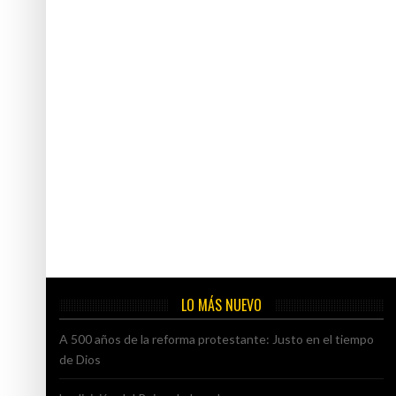
LO MÁS NUEVO
A 500 años de la reforma protestante: Justo en el tiempo
de Dios