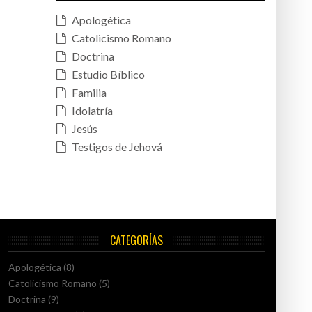
Apologética
Catolicismo Romano
Doctrina
Estudio Bíblico
Familia
Idolatría
Jesús
Testigos de Jehová
CATEGORÍAS
Apologética
(8)
Catolicismo Romano
(5)
Doctrina
(9)