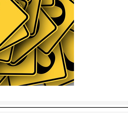
nas
d?
sus su Señor y su Dios?
Dios